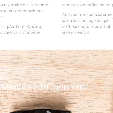
r notre site ont été testés
rendez-vous facilement et 
s pourrez découvrir leurs
Que vous recherchiez un sal
es.
salon de massage de qualit
ux qu’un Label Qualité,
bonheur auprès des établi
 vous puissiez prendre
sera de choisir.
beauté et du bien-être,