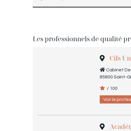
Les professionnels de qualité p
Cils U
Cabinet De L
85800 Saint-Gi
/ 100
Voir le profe
Académ