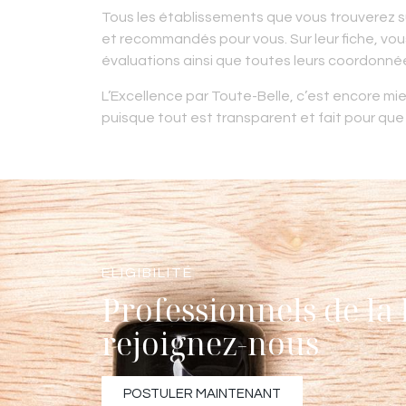
Tous les établissements que vous trouverez su
et recommandés pour vous. Sur leur fiche, vou
évaluations ainsi que toutes leurs coordonné
L’Excellence par Toute-Belle, c’est encore mie
puisque tout est transparent et fait pour que
ELIGIBILITÉ
Professionnels de la 
rejoignez-nous
POSTULER MAINTENANT