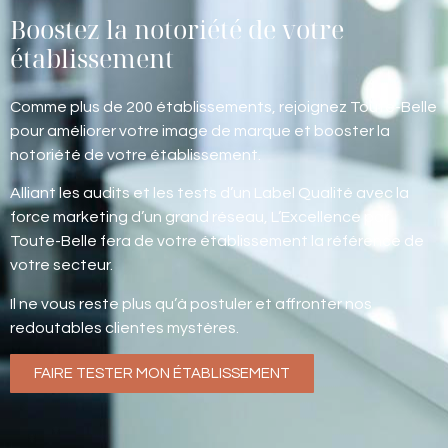
Boostez la notoriété de votre
établissement
Comme plus de 200 établissements, rejoignez Toute-Belle
pour améliorer votre image de marque et booster la
notoriété de votre établissement.
Alliant les audits et les tests d’un Label Qualité avec la
force marketing d’un grand réseau, L’Excellence par
Toute-Belle fera de votre établissement la référence de
votre secteur.
Il ne vous reste plus qu’à postuler et affronter nos
redoutables clientes mystères.
FAIRE TESTER MON ÉTABLISSEMENT