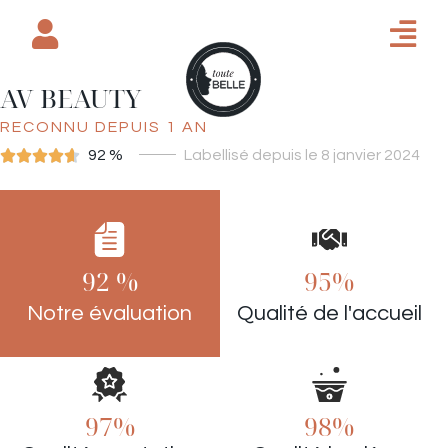
AV BEAUTY
RECONNU DEPUIS 1 AN





92 %
Labellisé depuis le 8 janvier 2024
INSTITUT DE BEAUTÉ
92 %
95%
Notre évaluation
Qualité de l'accueil
97%
98%