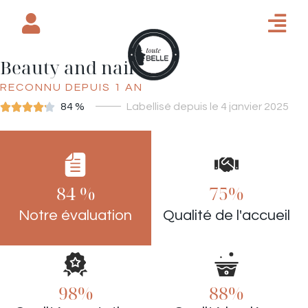
Beauty and nail’s
RECONNU DEPUIS 1 AN





84 %
Labellisé depuis le 4 janvier 2025
ONGLERIE
84 %
75%
Notre évaluation
Qualité de l'accueil
98%
88%