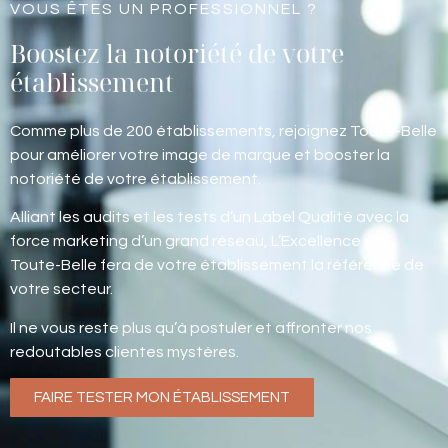
VOUS ÊTES UN PROFESSIONNEL ?
Boostez la notoriété de votre
établissement
Comme plus de 200 établissements, rejoignez Toute-Belle
pour améliorer votre image de marque et booster la
notoriété de votre établissement.
Alliant les audits et les tests d’un Label Qualité avec la
force marketing d’un grand réseau, L’Excellence par
Toute-Belle fera de votre établissement la référence de
votre secteur.
Il ne vous reste plus qu’à postuler et affronter nos
redoutables clientes mystères.
FAIRE TESTER MON ÉTABLISSEMENT