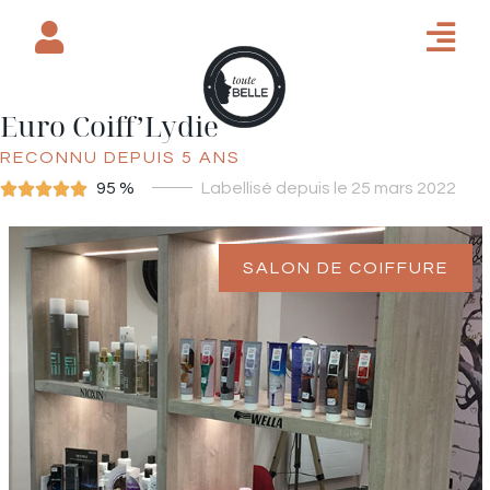
Euro Coiff’Lydie
RECONNU DEPUIS 5 ANS





95 %
Labellisé depuis le 25 mars 2022
SALON DE COIFFURE