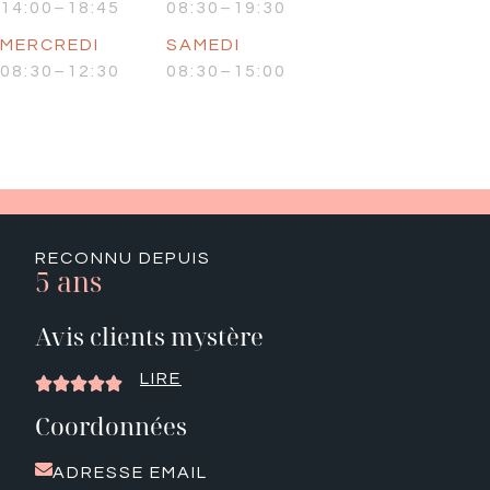
14:00–18:45
08:30–19:30
MERCREDI
SAMEDI
08:30–12:30
08:30–15:00
RECONNU DEPUIS
5 ans
Avis clients mystère
LIRE





Coordonnées
ADRESSE EMAIL