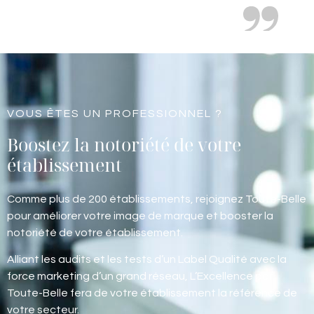
VOUS ÊTES UN PROFESSIONNEL ?
Boostez la notoriété de votre
établissement
Comme plus de 200 établissements, rejoignez Toute-Belle
pour améliorer votre image de marque et booster la
notoriété de votre établissement.
Alliant les audits et les tests d’un Label Qualité avec la
force marketing d’un grand réseau, L’Excellence par
Toute-Belle fera de votre établissement la référence de
votre secteur.