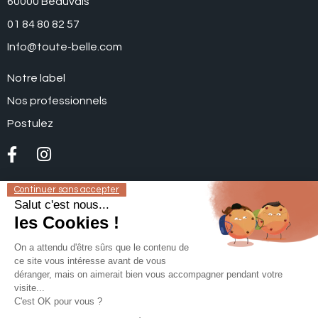
60000 Beauvais
01 84 80 82 57
Info@toute-belle.com
Notre label
Nos professionnels
Postulez
Mon compte
Continuer sans accepter
Salut c'est nous...
Mentions légales
les Cookies !
Politique de confidentialité
On a attendu d'être sûrs que le contenu de
CGV vente de produits
ce site vous intéresse avant de vous
déranger, mais on aimerait bien vous accompagner pendant votre
CGV Label Qualité
visite...
C'est OK pour vous ?
Site réalisé par la
Quincaillerie