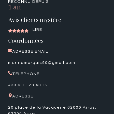
RECONNU DEPUIS
1 an
Avis clients mystère
LIRE





Coordonnées
ADRESSE EMAIL
marinemarquis90@gmail.com
TÉLÉPHONE
+33 6 11 28 48 12
ADRESSE
20 place de la Vacquerie 62000 Arras,
62000 Arras