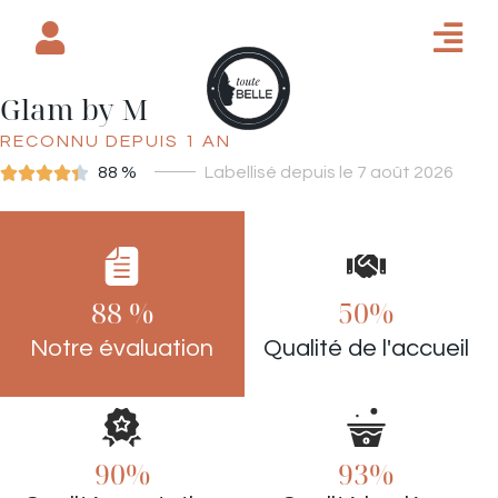
Glam by M
RECONNU DEPUIS 1 AN





88 %
Labellisé depuis le 7 août 2026
INSTITUT DE BEAUTÉ
88 %
50%
Notre évaluation
Qualité de l'accueil
90%
93%