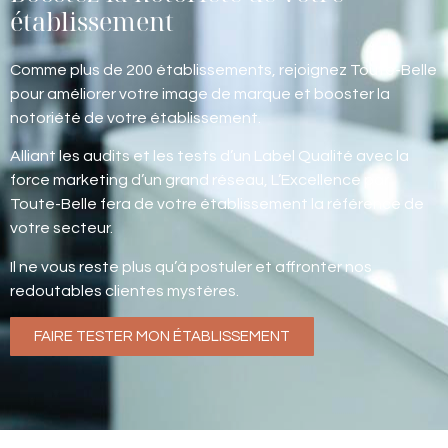
établissement
Comme plus de 200 établissements, rejoignez Toute-Belle
pour améliorer votre image de marque et booster la
notoriété de votre établissement.
Alliant les audits et les tests d’un Label Qualité avec la
force marketing d’un grand réseau, L’Excellence par
Toute-Belle fera de votre établissement la référence de
votre secteur.
Il ne vous reste plus qu’à postuler et affronter nos
redoutables clientes mystères.
FAIRE TESTER MON ÉTABLISSEMENT