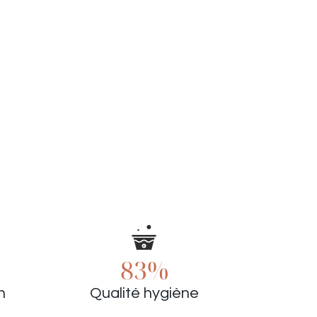
83%
n
Qualité hygiène