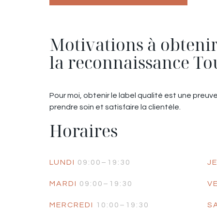
Motivations à obteni
la reconnaissance To
Pour moi, obtenir le label qualité est une pre
prendre soin et satisfaire la clientèle.
Horaires
LUNDI
09:00–19:30
J
MARDI
09:00–19:30
V
MERCREDI
10:00–19:30
S