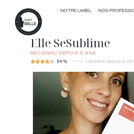
NOTRE LABEL
NOS PROFESSI
Elle SeSublime
RECONNU DEPUIS 5 ANS





84 %
Labellisé depuis le 25