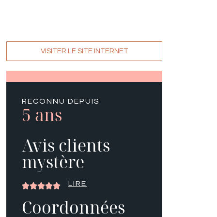
VISITER LE SITE INTERNET
RECONNU DEPUIS
5 ans
Avis clients
mystère
LIRE





Coordonnées