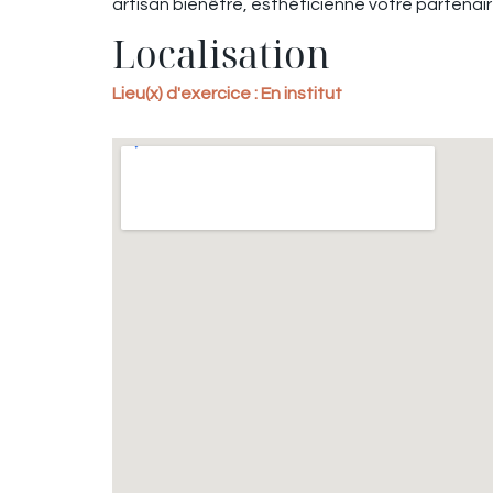
artisan bienêtre, esthéticienne votre partenai
Localisation
Lieu(x) d'exercice : En institut