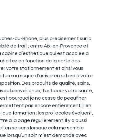
Bouches-du-Rhône, plus précisément sur la
lé de trait ; entre Aix-en-Provence et
ma cabine d’esthétique qui est accolée à
ouhaitez en fonction de la carte des
iter votre stationnement et ainsi vous
oiture au risque d’arriver en retard à votre
sposition. Des produits de qualité, sains,
 avec bienveillance, tant pour votre santé,
est pourquoi je ne cesse de peaufiner
permettent pas encore entièrement. Il en
 que formation ; les protocoles évoluent,
re à la page régulièrement. Il y a aussi
 et en se sens lorsque cela me semble
 que lorsqu’un soin m’est demandé avec