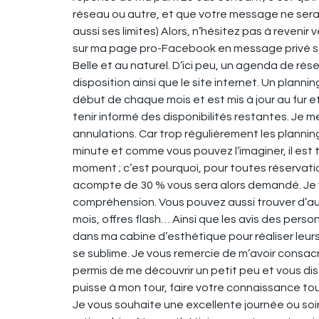
réseau ou autre, et que votre message ne sera p
aussi ses limites) Alors, n’hésitez pas à reveni
sur ma page pro-Facebook en message privé sur
Belle et au naturel. D’ici peu, un agenda de rése
disposition ainsi que le site internet. Un planni
début de chaque mois et est mis à jour au fur e
tenir informé des disponibilités restantes. Je 
annulations. Car trop régulièrement les plannin
minute et comme vous pouvez l’imaginer, il est tr
moment ; c’est pourquoi, pour toutes réservatio
acompte de 30 % vous sera alors demandé. Je 
compréhension. Vous pouvez aussi trouver d’aut
mois, offres flash… Ainsi que les avis des pers
dans ma cabine d’esthétique pour réaliser leurs
se sublime. Je vous remercie de m’avoir consac
permis de me découvrir un petit peu et vous dis 
puisse à mon tour, faire votre connaissance tou
Je vous souhaite une excellente journée ou soiré