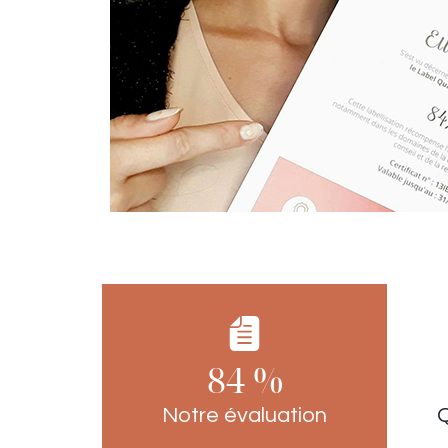
84 %
Notre évaluation
Q