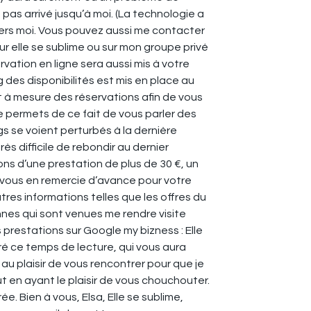
as arrivé jusqu’à moi. (La technologie a
r vers moi. Vous pouvez aussi me contacter
 elle se sublime ou sur mon groupe privé
rvation en ligne sera aussi mis à votre
ng des disponibilités est mis en place au
t à mesure des réservations afin de vous
me permets de ce fait de vous parler des
gs se voient perturbés à la dernière
ès difficile de rebondir au dernier
ns d’une prestation de plus de 30 €, un
vous en remercie d’avance pour votre
res informations telles que les offres du
onnes qui sont venues me rendre visite
 prestations sur Google my bizness : Elle
ré ce temps de lecture, qui vous aura
au plaisir de vous rencontrer pour que je
t en ayant le plaisir de vous chouchouter.
e. Bien à vous, Elsa, Elle se sublime,