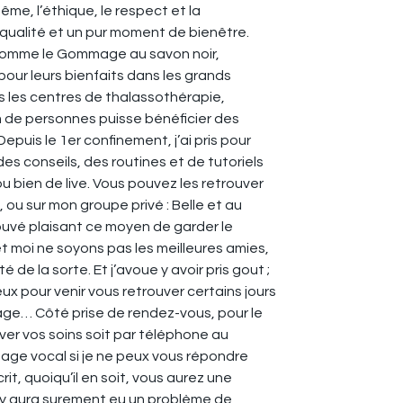
me, l’éthique, le respect et la
 qualité et un pur moment de bienêtre.
 comme le Gommage au savon noir,
our leurs bienfaits dans les grands
s les centres de thalassothérapie,
 de personnes puisse bénéficier des
epuis le 1er confinement, j’ai pris pour
s conseils, des routines et de tutoriels
u bien de live. Vous pouvez les retrouver
 ou sur mon groupe privé : Belle et au
trouvé plaisant ce moyen de garder le
t moi ne soyons pas les meilleures amies,
é de la sorte. Et j’avoue y avoir pris gout ;
ux pour venir vous retrouver certains jours
ge… Côté prise de rendez-vous, pour le
er vos soins soit par téléphone au
age vocal si je ne peux vous répondre
, quoiqu’il en soit, vous aurez une
l y aura surement eu un problème de