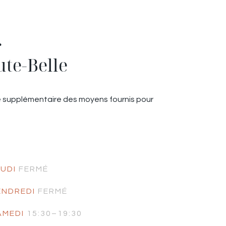
r
ute-Belle
uve supplémentaire des moyens fournis pour
EUDI
FERMÉ
ENDREDI
FERMÉ
AMEDI
15:30–19:30