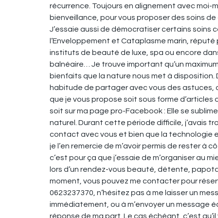
récurrence. Toujours en alignement avec moi-mê
bienveillance, pour vous proposer des soins de
J’essaie aussi de démocratiser certains soins
l’Enveloppement et Cataplasme marin, réputé p
instituts de beauté de luxe, spa ou encore dan
balnéaire… Je trouve important qu’un maximum
bienfaits que la nature nous met à disposition. D
habitude de partager avec vous des astuces, de
que je vous propose soit sous forme d’articles o
soit sur ma page pro-Facebook : Elle se sublime,
naturel. Durant cette période difficile, j’avais 
contact avec vous et bien que la technologie e
je l’en remercie de m’avoir permis de rester à côt
c’est pour ça que j’essaie de m’organiser au mie
lors d’un rendez-vous beauté, détente, papota
moment, vous pouvez me contacter pour réserv
0623237370, n’hésitez pas à me laisser un mess
immédiatement, ou à m’envoyer un message écrit
réponse de ma part. Le cas échéant, c’est qu’i