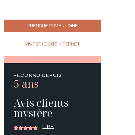
PRENDRE RDV EN LIGNE
VISITER LE SITE INTERNET
RECONNU DEPUIS
5 ans
Avis clients
mystère
LIRE




