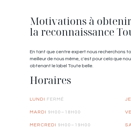
Motivations à obteni
la reconnaissance To
En tant que centre expert nous recherchons tou
meilleur de nous même, c'est pour cela que nou
obtenant le label Toute belle.
Horaires
LUNDI
FERMÉ
J
MARDI
9H00–18H00
V
MERCREDI
9H00–19H00
S