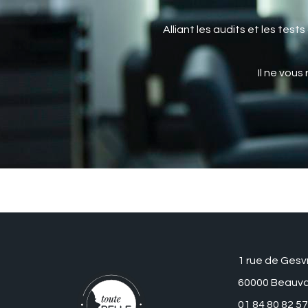
Alliant les audits et les tes
Il ne vous
1 rue de Gesv
60000 Beauva
01 84 80 82 57