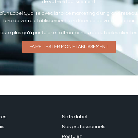
de votre établissement.
ts d’un Label Qualité avec la force marketing d’un grand réseau
fera de votre établissement la référence de votre secteur.
 reste plus qu’à postuler et affronter nos redoutables cliente
FAIRE TESTER MON ÉTABLISSEMENT
res
Notre label
is
Nos professionnels
Postulez