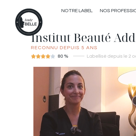
NOTRE LABEL
NOS PROFESSI
Institut Beauté Add
RECONNU DEPUIS 5 ANS





80 %
Labellisé depuis le 2 