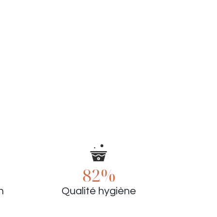
82%
n
Qualité hygiène