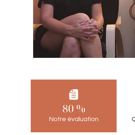
80 %
Notre évaluation
Q