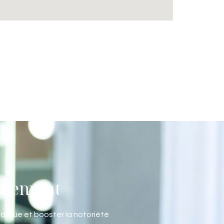
issement
arque et booster la notoriété