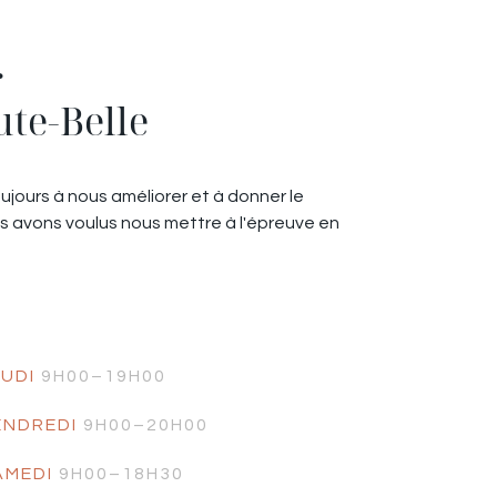
r
ute-Belle
jours à nous améliorer et à donner le
s avons voulus nous mettre à l'épreuve en
EUDI
9H00–19H00
ENDREDI
9H00–20H00
AMEDI
9H00–18H30