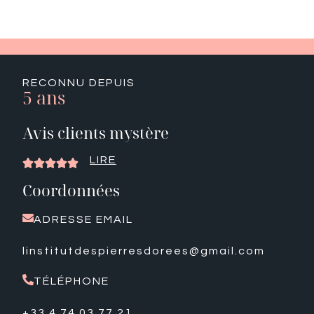
RECONNU DEPUIS
5 ans
Avis clients mystère
LIRE





Coordonnées
ADRESSE EMAIL
linstitutdespierresdorees@gmail.com
TÉLÉPHONE
+33 4 74 03 77 21