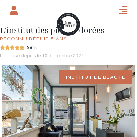
L’institut des pierres dorées
RECONNU DEPUIS 5 ANS





98 %
Labellisé depuis le 10 décembre 2021
INSTITUT DE BEAUTÉ