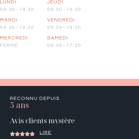
LUNDI
JEUDI
09:30–19:30
09:30–19:30
MARDI
VENDREDI
09:30–19:30
09:30–19:30
MERCREDI
SAMEDI
FERMÉ
08:30–17:30
RECONNU DEPUIS
5 ans
Avis clients mystère
LIRE




