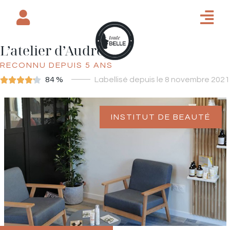
L’atelier d’Audrey
RECONNU DEPUIS 5 ANS





84 %
Labellisé depuis le 8 novembre 2021
INSTITUT DE BEAUTÉ