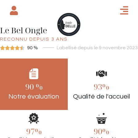
Le Bel Ongle
RECONNU DEPUIS 3 ANS





90 %
Labellisé depuis le 9 novembre 2023
ONGLERIE
90 %
93%
Notre évaluation
Qualité de l'accueil
97%
90%