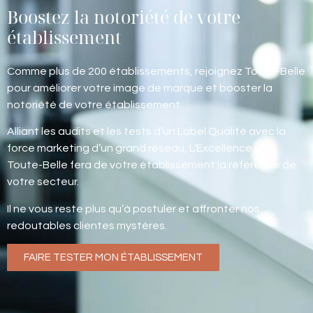
Boostez la notoriété de votre
établissement
Comme plus de 200 établissements, rejoignez Toute-Belle
pour améliorer votre image de marque et booster la
notoriété de votre établissement.
Alliant les audits et les tests d’un Label Qualité avec la
force marketing d’un grand réseau, L’Excellence par
Toute-Belle fera de votre établissement la référence de
votre secteur.
Il ne vous reste plus qu’à postuler et affronter nos
redoutables clientes mystères.
FAIRE TESTER MON ÉTABLISSEMENT