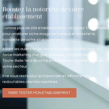
Boostez la notoriété de votre
établissement
Comme plus de 200 établissements, rejoignez Toute-Belle
pour améliorer votre image de marque et booster la
notoriété de votre établissement.
Alliant les audits et les tests d’un Label Qualité avec la
force marketing d’un grand réseau, L’Excellence par
Toute-Belle fera de votre établissement la référence de
votre secteur.
Il ne vous reste plus qu’à postuler et affronter nos
redoutables clientes mystères.
FAIRE TESTER MON ÉTABLISSEMENT