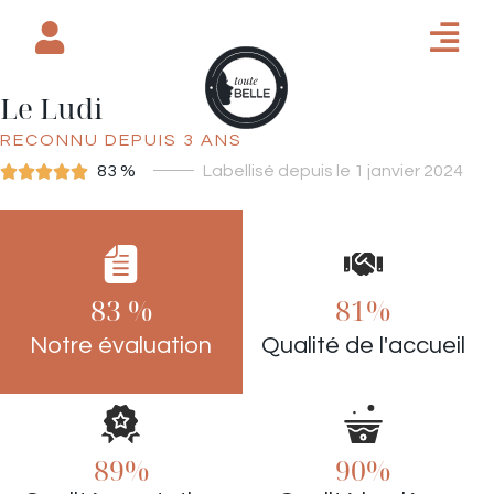
Le Ludi
RECONNU DEPUIS 3 ANS





83 %
Labellisé depuis le 1 janvier 2024
SALON DE COIFFURE
83 %
81%
Notre évaluation
Qualité de l'accueil
89%
90%