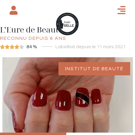
L’Eure de Beauté
RECONNU DEPUIS 6 ANS





84 %
Labellisé depuis le 11 mars 2021
INSTITUT DE BEAUTÉ