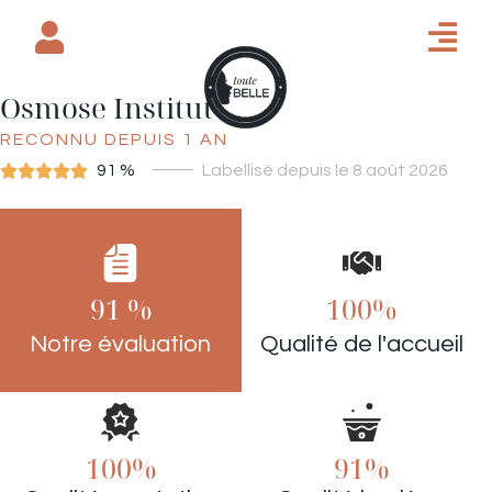
Osmose Institut Spa
RECONNU DEPUIS 1 AN





91 %
Labellisé depuis le 8 août 2026
INSTITUT DE BEAUTÉ
91 %
100%
Notre évaluation
Qualité de l'accueil
100%
91%