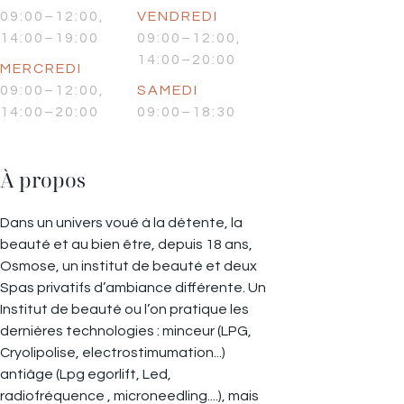
09:00–12:00,
VENDREDI
14:00–19:00
09:00–12:00,
14:00–20:00
MERCREDI
09:00–12:00,
SAMEDI
14:00–20:00
09:00–18:30
À propos
Dans un univers voué à la détente, la
beauté et au bien être, depuis 18 ans,
Osmose, un institut de beauté et deux
Spas privatifs d’ambiance différente. Un
Institut de beauté ou l’on pratique les
dernières technologies : minceur (LPG,
Cryolipolise, electrostimumation...)
antiâge (Lpg egorlift, Led,
radiofréquence , microneedling....), mais